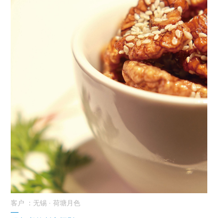
客户 ：无锡 · 荷塘月色
—