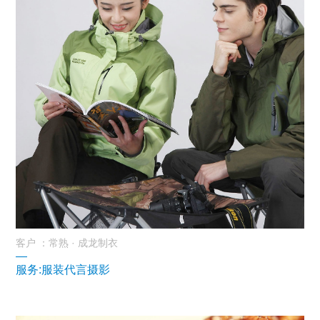
客户 ：常熟 · 成龙制衣
—
服务:服装代言摄影